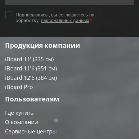
Подписываясь , вы соглашаетесь на
обработку
персональных данных
*
Продукция компании
iBoard 11' (335 см)
iBoard 11'6 (351 см)
iBoard 12'6 (384 см)
iBoard Pro
Пользователям
Где купить
О компании
Сервисные центры