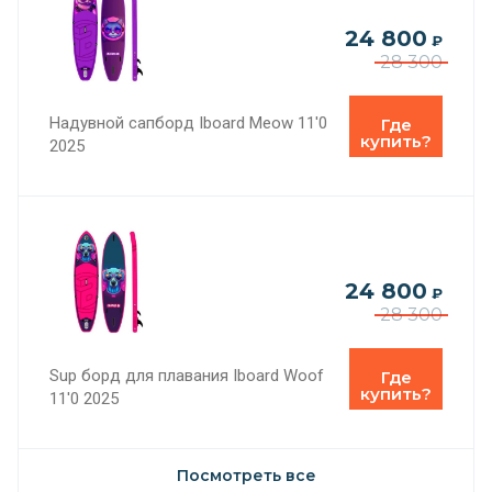
24 800
₽
28 300
Надувной сапборд Iboard Meow 11'0
Где
купить?
2025
24 800
₽
28 300
Sup борд для плавания Iboard Woof
Где
купить?
11'0 2025
Посмотреть все